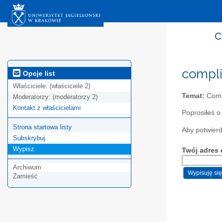
c
compli
Opcje list
Właściciele:
(właściciele 2)
Temat:
Compl
Moderatorzy:
(moderatorzy 2)
Kontakt z właścicielami
Poprosiłeś o
Strona startowa listy
Aby potwierdz
Subskrybuj
Wypisz
Twój adres 
Archiwum
Zamieść