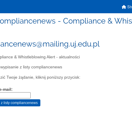
Str
ompliancenews - Compliance & Whistl
ancenews@mailing.uj.edu.pl
iance & Whistleblowing Alert - aktualności
 wypisanie z listy compliancenews
ić Twoje żądanie, kliknij poniższy przycisk:
e-mail: