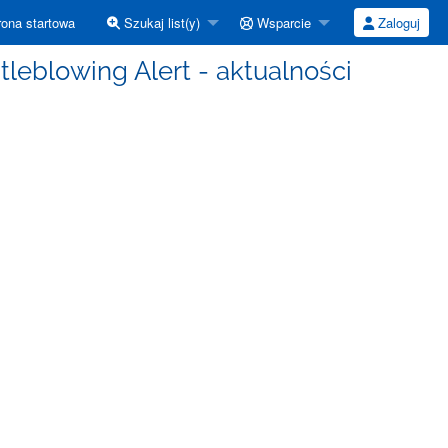
ona startowa
Szukaj list(y)
Wsparcie
Zaloguj
eblowing Alert - aktualności