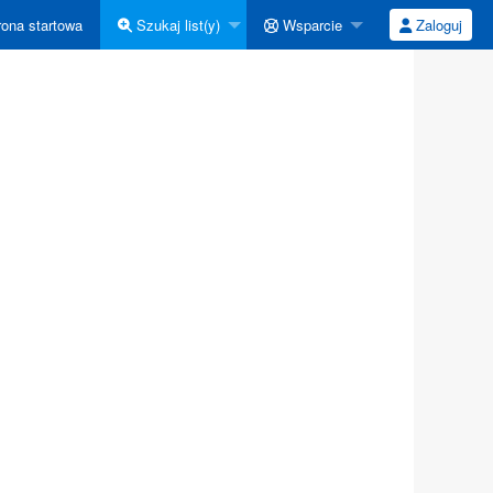
ona startowa
Szukaj list(y)
Wsparcie
Zaloguj